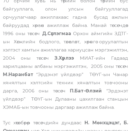
70 орчим хувь нь төрийн болон төрийн бус
байгууллага, олон улсын байгууллагад
орчуулагчаар ажиллахаас гадна бусад ажлын
байруудад хөрвөн ажиллаж байна. Манай төгсөгчдөөс
1996 оны төгсөгч
Д.Сүглэгмаа
Орхон аймгийн ЗДТГ-
ын
Хөгжлийн бодлого, төлөвлөлт, хөрөнгө оруулалтын
хэлтэст хамтын ажиллагаа хариуцсан мэргэжилтэн
,
2004 оны төгсөгч
З.Хүрлээ
МИАТ-ийн Гадаад
харилцааны албаны мэргэжилтэн, 2005 оны төгсөгч
М.Наранбат
“Эрдэнэт үйлдвэр” ТӨҮГ-ын Чанар
хянялтын хэлтсийн техник хяналтын товчооны
дарга, 2006 оны төгсөгч
П.Бат-Өлзий
“Эрдэнэт
үйлдвэр” ТӨҮГ-ын Дулааны цахилгаан станцын
ХЭМАБ-ын товчооны даргаар ажиллаж байна.
Тус хөтөлбөрөөр төгсөгчдийн дундаас
Н. Мөнхцэцэг, Б.
Оюунсүрэн
нар Хэл шинжлэлийн ухааны докторын