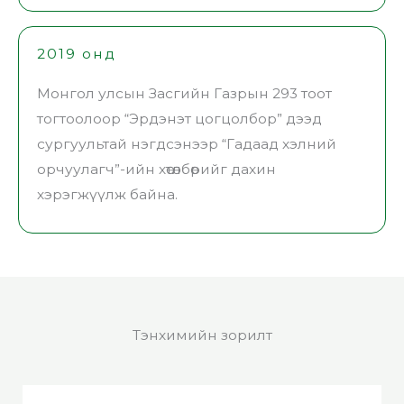
2019 онд
Монгол улсын Засгийн Газрын 293 тоот
тогтоолоор “Эрдэнэт цогцолбор” дээд
сургуультай нэгдсэнээр “Гадаад хэлний
орчуулагч”-ийн хөтөлбөрийг дахин
хэрэгжүүлж байна.
Тэнхимийн зорилт