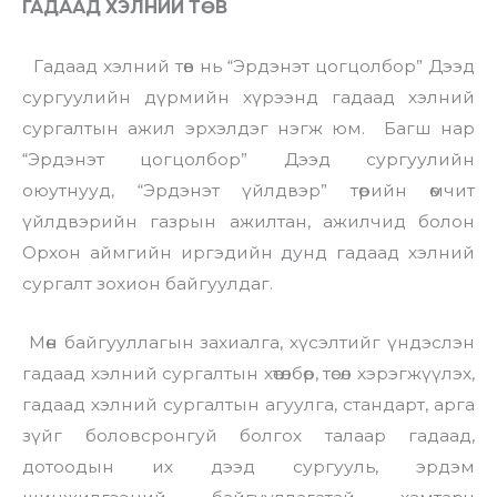
ГАДААД ХЭЛНИЙ ТӨВ
Гадаад хэлний төв нь “Эрдэнэт цогцолбор” Дээд
сургуулийн дүрмийн хүрээнд гадаад хэлний
сургалтын ажил эрхэлдэг нэгж юм. Багш нар
“Эрдэнэт цогцолбор” Дээд сургуулийн
оюутнууд, “Эрдэнэт үйлдвэр” төрийн өмчит
үйлдвэрийн газрын ажилтан, ажилчид болон
Орхон аймгийн иргэдийн дунд гадаад хэлний
сургалт зохион байгуулдаг.
Мөн байгууллагын захиалга, хүсэлтийг үндэслэн
гадаад хэлний сургалтын хөтөлбөр, төсөл хэрэгжүүлэх,
гадаад хэлний сургалтын агуулга, стандарт, арга
зүйг боловсронгуй болгох талаар гадаад,
дотоодын их дээд сургууль, эрдэм