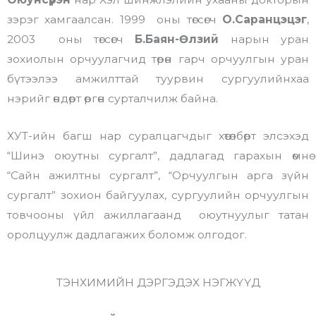
зэрэг хамгаалсан. 1999 оны төгсөгч
О.Саранцэцэг
,
2003 оны төгсөгч
Б.Баян-Өлзий
нарын уран
зохиолын орчуулагчид төрөн гарч орчуулгын уран
бүтээлээ амжилттай туурвин сургуулийнхаа
нэрийг өндөрт өргөн сурталчилж байна.
ХУТ-ийн багш нар суралцагчдыг хөтөлбөрт элсэхэд
“Шинэ оюутны сургалт”, дадлагад гарахын өмнө
“Сайн ажилтны сургалт”, “Орчуулгын арга зүйн
сургалт” зохион байгуулах, сургуулийн орчуулгын
товчооны үйл ажиллагаанд оюутнуулыг татан
оролцуулж дадлагажих боломж олгодог.
ТЭНХИМИЙН ДЭРГЭДЭХ НЭГЖҮҮД