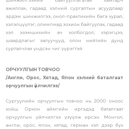
шинжилгээний байгууллагатай хамтарч
ажиллах, гадаад хэлний сургалтын асуудлаар
эрдэм шинжилгээ, онол-практикийн бага хурал,
хэлэлцүүлэг, олимпиад зохион байгуулах, гадаад
хэл эзэмшихийн ач холбогдол, хэрэгцээ,
шаардлагыг залуучууд, олон нийтийн дунд
сурталчлах үндсэн чиг үүрэгтэй.
ОРЧУУЛГЫН ТОВЧОО
/Англи, Орос, Хятад, Япон хэлний баталгаат
орчуулгын үйлчилгээ/
Сургуулийн орчуулгын товчоо нь 2000 oноос
хойш Орхон аймгийн иргэдэд баталгаат
орчуулгын үйлчилгээ үзүүлж ирсэн. Монгол,
англи, орос, япон, хятад, герман хэл дээр
бүх