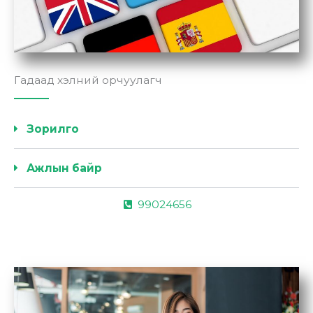
Гадаад хэлний орчуулагч
Зорилго
Ажлын байр
99024656