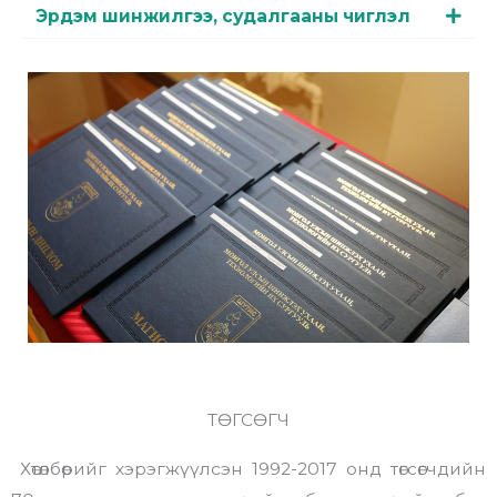
Эрдэм шинжилгээ, судалгааны чиглэл
ТӨГСӨГЧ
Хөтөлбөрийг хэрэгжүүлсэн 1992-2017 онд төгсөгчдийн