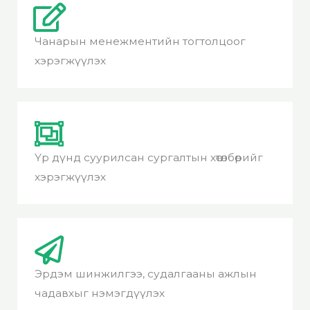
Чанарын менежментийн тогтолцоог
хэрэгжүүлэх
Үр дүнд суурилсан сургалтын хөтөлбөрийг
хэрэгжүүлэх
Эрдэм шинжилгээ, судалгааны ажлын
чадавхыг нэмэгдүүлэх