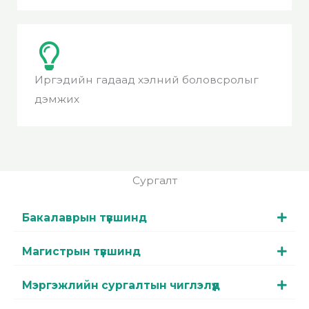
Иргэдийн гадаад хэлний боловсролыг
дэмжих
Сургалт
Бакалаврын түвшинд
Магистрын түвшинд
Мэргэжлийн сургалтын чиглэлүүд