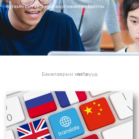
бүтээлч сэтгэлгээтэй мэргэжилтэн бэлтгэх
Бакалаврын хөтөлбөрүүд