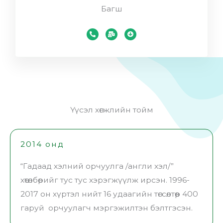
Багш
P
M
A
h
a
r
o
i
r
n
l
o
e
-
w
-
b
-
a
u
c
l
l
i
t
k
r
c
l
e
-
d
Үүсэл хөгжлийн тойм
o
w
n
2014 онд
“Гадаад хэлний орчуулга /англи хэл/”
хөтөлбөрийг тус тус хэрэгжүүлж ирсэн. 1996-
2017 он хүртэл нийт 16 удаагийн төгсөлтөөр 400
гаруй орчуулагч мэргэжилтэн бэлтгэсэн.