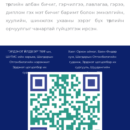
төрлийн албан бичиг, гэрчилгээ, лавлагаа, гэрээ,
диплом гэх мэт бичиг баримт болон эмнэлгийн,
хуулийн, шинжлэх ухааны зэрэг бүх төрлийн
орчуулгыг чанартай гүйцэтгэж ирсэн.
“ЭРДЭНЭТ ҮЙЛДВЭР” ТӨҮГ-ын,
Хаяг: Орхон аймаг, Баян-Өндөр
ШУТИС-ийн харьяа, Шагдарын
сум, Шагдарын Отгонбилэгийн
Отгонбилэгийн нэрэмжит
гудамж, Эрдэнэт цогцолбор их
Эрдэнэт цогцолбор их
сургууль, Шуудангийн
сургууль
хайрцаг-985