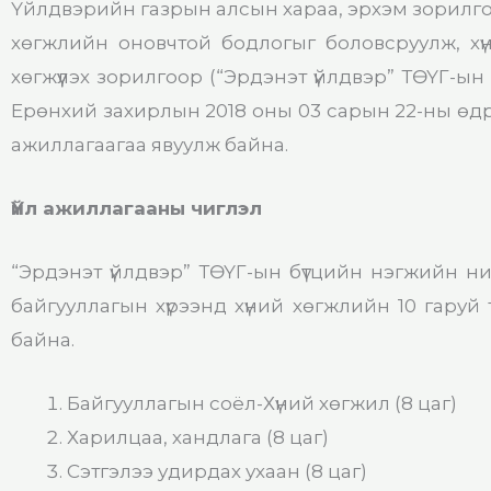
Үйлдвэрийн газрын алсын хараа, эрхэм зорилго, ү
хөгжлийн оновчтой бодлогыг боловсруулж, хүн
хөгжүүлэх зорилгоор (“Эрдэнэт үйлдвэр” ТӨҮГ-ы
Ерөнхий захирлын 2018 оны 03 сарын 22-ны өдр
ажиллагаагаа явуулж байна.
Үйл ажиллагааны чиглэл
“Эрдэнэт үйлдвэр” ТӨҮГ-ын бүтцийн нэгжийн ни
байгууллагын хүрээнд хүний хөгжлийн 10 гаруй
байна.
Байгууллагын соёл-Хүний хөгжил (8 цаг)
Харилцаа, хандлага (8 цаг)
Сэтгэлээ удирдах ухаан (8 цаг)