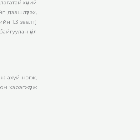
лагатай хүний
 дээшлүүлэх,
йн 1.3 заалт)
байгуулан үйл
аж ахуй нэгж,
н хэрэгжүүлж