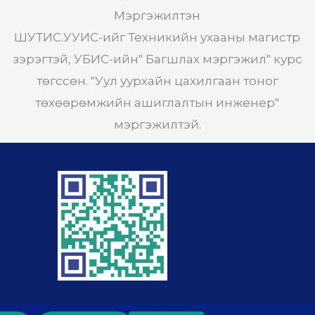
Mэргэжилтэн
ШУТИС.УУИС-ийг Техникийн ухааны магистр
зэрэгтэй, УБИС-ийн" Багшлах мэргэжил" курс
төгссөн. "Уул уурхайн цахилгаан тоног
төхөөрөмжийн ашиглалтын инженер"
мэргэжилтэй.