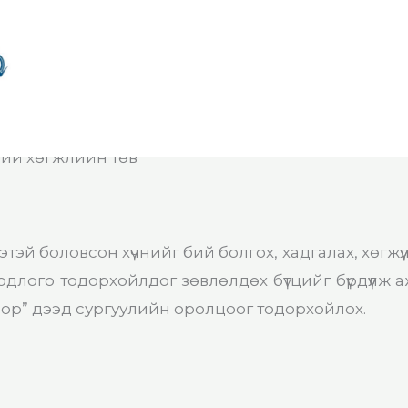
ний хөгжлийн төв
тэй боловсон хүчнийг бий болгох, хадгалах, хөгжүү
длого тодорхойлдог зөвлөлдөх бүтцийг бүрдүүлж а
ор” дээд сургуулийн оролцоог тодорхойлох.