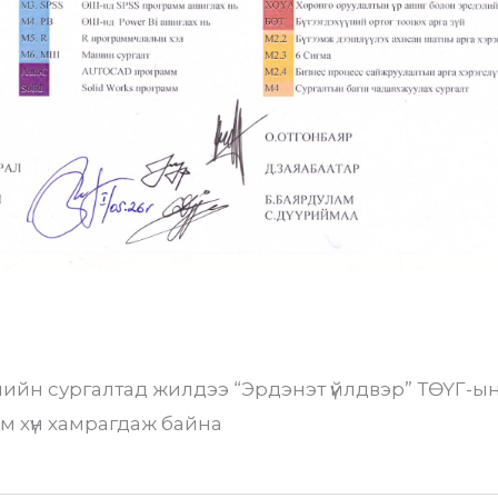
лийн сургалтад жилдээ “Эрдэнэт үйлдвэр” ТӨҮГ-ы
м хүн хамрагдаж байна