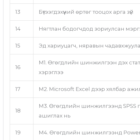
13
Бүтээгдэхүүний өртөг тооцох арга зүй
14
Нягтлан бодогчдод зориулсан мэрг
15
Эд хариуцагч, няравын чадавхжуула
М1. Өгөгдлийн шинжилгээн дэх ста
16
хэрэглээ
17
М2. Microsoft Excel дээр хялбар ажил
М3. Өгөгдлийн шинжилгээнд SPSS
18
ашиглах нь
19
М4. Өгөгдлийн шинжилгээнд Power 