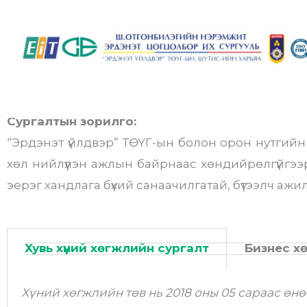
Skip
to
content
Сургалтын зорилго:
“Эрдэнэт үйлдвэр” ТӨҮГ-ын болон орон нутгийн а
хөл нийлүүлэн ажлын байрнаас хөндийрөлгүйгээ
эерэг хандлага бүхий санаачилгатай, бүтээлч аж
Хувь хүний хөгжлийн сургалт
Бизнес х
Хүний хөгжлийн төв нь 2018 оны 05 сараас өн