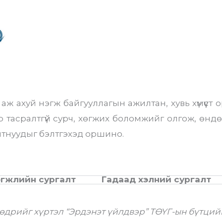
ж ахуй нэгж байгууллагын ажилтан, хувь хүмүүст о
р тасралтгүй сурч, хөгжих боломжийг олгож, өнд
илтнуудыг бэлтгэхэд оршино.
өгжлийн сургалт
Гадаад хэлний сургалт
өөдрийг хүртэл “Эрдэнэт үйлдвэр” ТӨҮГ-ын бүтци