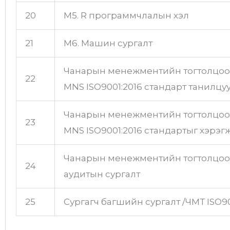
20
М5. R программчлалын хэл
21
М6. Машин сургалт
Чанарын менежментийн тогтолцоо
22
MNS ISO9001:2016 стандарт танилцуу
Чанарын менежментийн тогтолцоо
23
MNS ISO9001:2016 стандартыг хэрэгжү
Чанарын менежментийн тогтолцоо
24
аудитын сургалт
25
Сургагч багшийн сургалт /ЧМТ ISO9