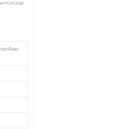
чиглэлээр
 төлбөр