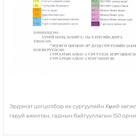
Эрдэнэт цогцолбор их сургуулийн Хүний хөгж
гаруй ажилтан, гаднын байгууллагын 150 орчи