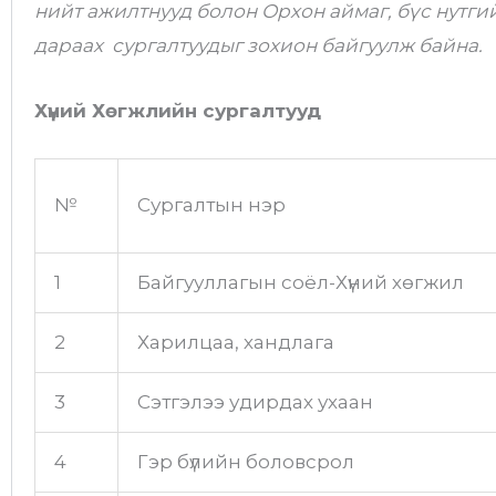
нийт ажилтнууд болон Орхон аймаг, бүс нутг
дараах сургалтуудыг зохион байгуулж байна.
Хүний Хөгжлийн сургалтууд
№
Сургалтын нэр
1
Байгууллагын соёл-Хүний хөгжил
2
Харилцаа, хандлага
3
Сэтгэлээ удирдах ухаан
4
Гэр бүлийн боловсрол