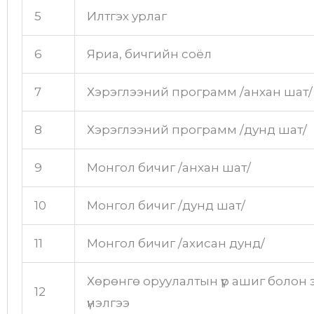
5
Илтгэх урлаг
6
Яриа, бичгийн соёл
7
Хэрэглээний программ /анхан шат/
8
Хэрэглээний программ /дунд шат/
9
Монгол бичиг /анхан шат/
10
Монгол бичиг /дунд шат/
11
Монгол бичиг /ахисан дунд/
Хөрөнгө оруулалтын үр ашиг болон
12
үнэлгээ