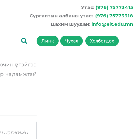
Утас:
(976) 75773415
Сургалтын албаны утас:
(976) 75773318
Цахим шуудан:
info@eit.edu.mn
Линк
Чухал
Холбогдох
рчин үетэйгээ
өр чадамжтай
йн нэгжийн