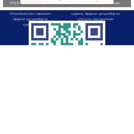
“ЭРДЭНЭТ ҮЙЛДВЭР” ТӨҮГ-ын,
Хаяг: Орхон аймаг, Баян-Өндөр
ШУТИС-ийн харьяа, Шагдарын
сум, Шагдарын Отгонбилэгийн
Отгонбилэгийн нэрэмжит
гудамж, Эрдэнэт цогцолбор их
Эрдэнэт цогцолбор их
сургууль, Шуудангийн
сургууль
хайрцаг-985
Эрдэнэт цогцолбор их сургууль
Мэдээллийн технологийн тэнхим