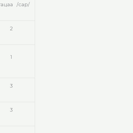
гацаа /сар/
2
1
3
3