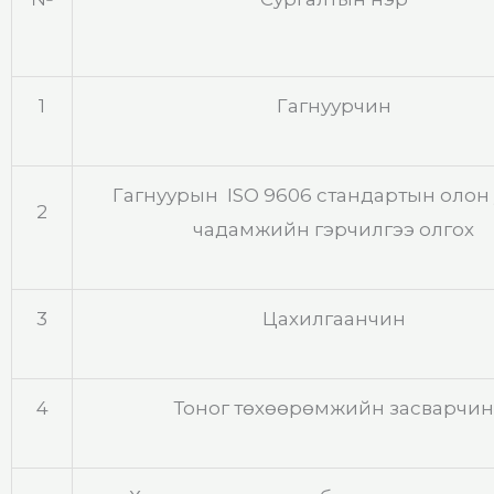
1
Гагнуурчин
Гагнуурын ISO 9606 стандартын олон
2
чадамжийн гэрчилгээ олгох
3
Цахилгаанчин
4
Тоног төхөөрөмжийн засварчин