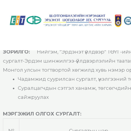
Skip
to
content
ЗОРИЛГО:
Нийгэм, "Эрдэнэт үйлдвэр" ТӨҮГ-ий
сургалт-Эрдэм шинжилгээ-үйлдвэрлэлийн таатай 
Монгол улсын тогтвортой хөгжилд хувь нэмэр о
Чадамжид суурилсан сургалт, үнэлгээний то
Суралцагчдын сэтгэл ханамж, төгсөгчдийн а
сайжруулах
МЭРГЭЖИЛ ОЛГОХ СУРГАЛТ:
№
Сургалтын нэр