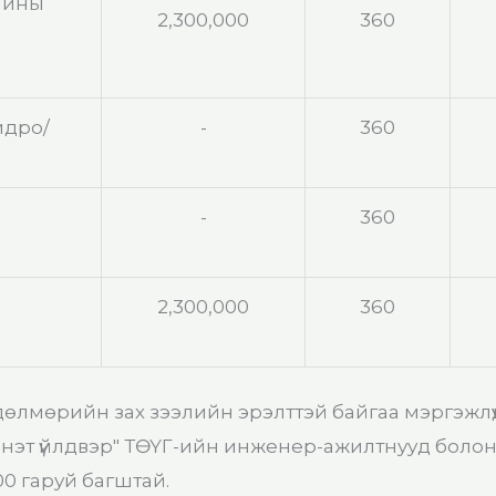
шины
2,300,000
360
идро/
-
360
-
360
2,300,000
360
дөлмөрийн зах зээлийн эрэлттэй байгаа мэргэжлүү
нэт үйлдвэр" ТӨҮГ-ийн инженер-ажилтнууд боло
00 гаруй багштай.