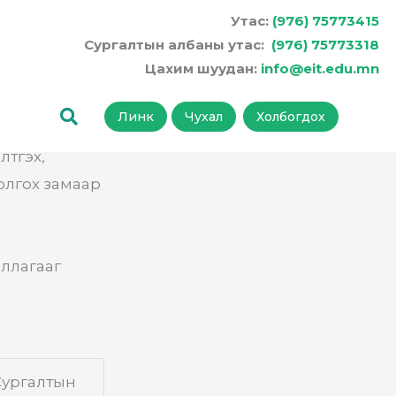
Утас:
(976) 75773415
Сургалтын албаны утас:
(976) 75773318
Цахим шуудан:
info@eit.edu.mn
Линк
Чухал
Холбогдох
лтгэх,
олгох замаар
иллагааг
Сургалтын