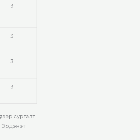
3
3
3
3
дээр сургалт
н Эрдэнэт