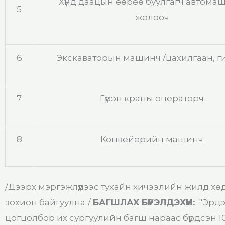
Хүнд даацын өөрөө буулгагч автома
5
жолооч
6
Экскаваторын машинч /цахилгаан, г
7
Гүүрэн краны операторч
8
Конвейерийн машинч
/Дээрх мэргэжлүүдээс тухайн хичээлийн жилд хө
зохион байгуулна./
БАГШЛАХ БҮРЭЛДЭХҮҮН:
"Эрдэ
цогцолбор их сургуулийн багш нараас бүрдсэн 1