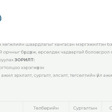
н хөгжлийн шаардлагыг хангасан мэргэжилтэн бэ
орчныг бүрдүүлж, өрсөлдөх чадвартай боловсрол 
руулах
ЗОРИЛТ:
гтолцоо хэрэгжүүлэх
жил эрхлэлт, сургалт, элсэлт, төгсөлтийн үйл аж
Төлбөрийн
Сургалтын