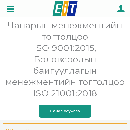
Skip
to
content
Чанарын менежментийн
тогтолцоо
ISO 9001:2015,
Боловсролын
байгууллагын
менежментийн тогтолцоо
ISO 21001:2018
Санал асуулга