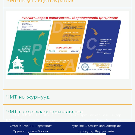
ЧМТ-ны үйл явцын зураглал
ЧМТ-ны журмууд
ЧМТ-г хэрэгжүүлэх гарын авлага
“ЭРДЭНЭТ ҮЙЛДВЭР” ТӨҮГ-ын,
Хаяг: Орхон аймаг, Баян-Өндөр
ШУТИС-ийн харьяа, Шагдарын
сум, Шагдарын Отгонбилэгийн
Отгонбилэгийн нэрэмжит
гудамж, Эрдэнэт цогцолбор их
Эрдэнэт цогцолбор их
сургууль, Шуудангийн