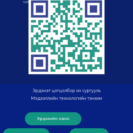
сургууль
хайрцаг-985
Эрдэнэт цогцолбор их сургууль
Мэдээллийн технологийн тэнхим
Эрдмийн овоо