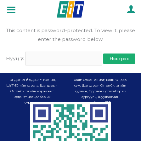
Skip
to
content
This content is password-protected. To view it, please
enter the password below.
Нууц үг:
“ЭРДЭНЭТ ҮЙЛДВЭР” ТӨҮГ-ын,
Хаяг: Орхон аймаг, Баян-Өндөр
ШУТИС-ийн харьяа, Шагдарын
сум, Шагдарын Отгонбилэгийн
Отгонбилэгийн нэрэмжит
гудамж, Эрдэнэт цогцолбор их
Эрдэнэт цогцолбор их
сургууль, Шуудангийн
сургууль
хайрцаг-985