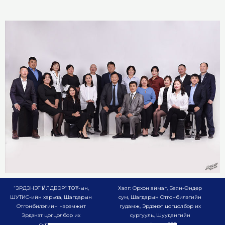
“ЭРДЭНЭТ ҮЙЛДВЭР” ТӨҮГ-ын,
Хаяг: Орхон аймаг, Баян-Өндөр
ШУТИС-ийн харьяа, Шагдарын
сум, Шагдарын Отгонбилэгийн
Отгонбилэгийн нэрэмжит
гудамж, Эрдэнэт цогцолбор их
Эрдэнэт цогцолбор их
сургууль, Шуудангийн
сургууль
хайрцаг-985