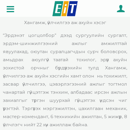
Skip
to
content
Хангамж, үйлчилгээ аж ахуйн хэсэг
“Эрдэнэт цогцолбор” дээд сургуулийн сургалт,
эрдэм-шинжилгээний ажлыг амжилттай
явуулахад, оюутан суралцагчдын сурч боловсрох,
амьдрах аюулгүй таатай тохилог, эрүүл ахуйн
зохистой орчныг бүрдүүлэхийн тулд Хангамж,
үйлчилгээ аж ахуйн хэсгийн хамт олон нь тохижилт,
засвар үйлчилгээ, цэвэрлэгээний ажлыг тогтмол
чанартай гүйцэтгэж тэнхим, албадаас ирсэн ажлын
захиалгыг түргэн шуурхай гүйцэтгэх үндсэн чиг
үүрэгтэй. Тэргүүлэх мэргэжилтэн, цахилгаан механик,
мастер-комендант, 6 техникийн ажилтан, 5 жижүүр, 8
үйлчлэгч нийт 22 хүн ажиллаж байна.