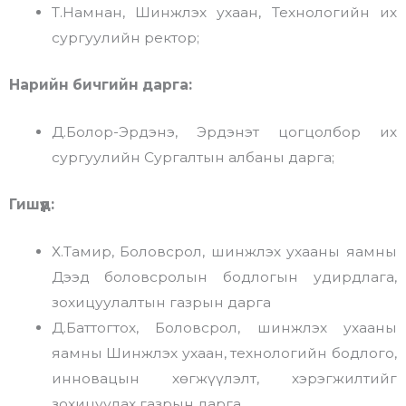
Т.Намнан, Шинжлэх ухаан, Технологийн их
сургуулийн ректор;
Нарийн бичгийн дарга:
Д.Болор-Эрдэнэ, Эрдэнэт цогцолбор их
сургуулийн Сургалтын албаны дарга;
Гишүүд:
Х.Тамир, Боловсрол, шинжлэх ухааны яамны
Дээд боловсролын бодлогын удирдлага,
зохицуулалтын газрын дарга
Д.Баттогтох, Боловсрол, шинжлэх ухааны
яамны Шинжлэх ухаан, технологийн бодлого,
инновацын хөгжүүлэлт, хэрэгжилтийг
зохицуулах газрын дарга