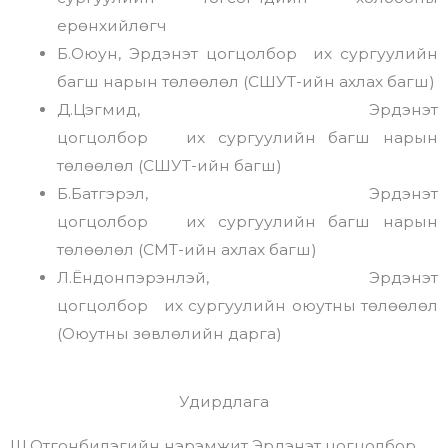
ерөнхийлөгч
Б.Оюун, Эрдэнэт цогцолбор их сургуулийн
багш нарын төлөөлөл (СШУТ-ийн ахлах багш)
Д.Цэгмид, Эрдэнэт
цогцолбор их сургуулийн багш нарын
төлөөлөл (СШУТ-ийн багш)
Б.Батгэрэл, Эрдэнэт
цогцолбор их сургуулийн багш нарын
төлөөлөл (СМТ-ийн ахлах багш)
Л.Ёндонпэрэнлэй, Эрдэнэт
цогцолбор их сургуулийн оюутны төлөөлөл
(Оюутны зөвлөлийн дарга)
Удирдлага
Ш.Отгонбилэгийн нэрэмжит Эрдэнэт цогцолбор