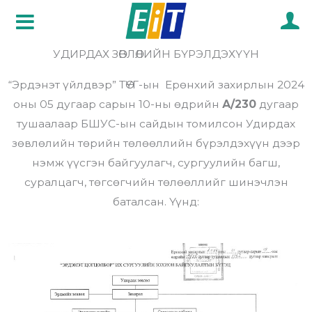
Skip
to
content
УДИРДАХ ЗӨВЛӨЛИЙН БҮРЭЛДЭХҮҮН
“Эрдэнэт үйлдвэр” ТӨҮГ-ын Ерөнхий захирлын 2024
оны 05 дугаар сарын 10-ны өдрийн
А/230
дугаар
тушаалаар БШУС-ын сайдын томилсон Удирдах
зөвлөлийн төрийн төлөөллийн бүрэлдэхүүн дээр
нэмж үүсгэн байгуулагч, сургуулийн багш,
суралцагч, төгсөгчийн төлөөллийг шинэчлэн
баталсан. Үүнд
: