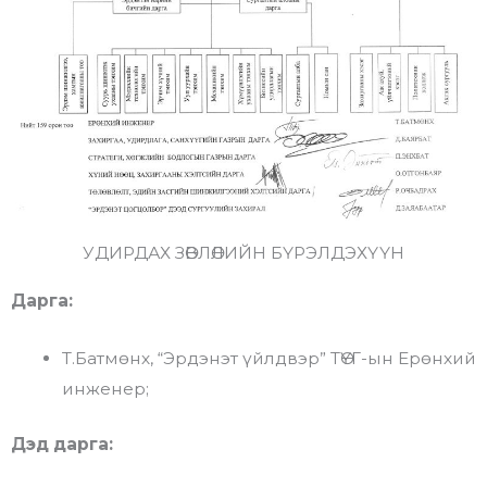
УДИРДАХ ЗӨВЛӨЛИЙН БҮРЭЛДЭХҮҮН
Дарга:
Т.Батмөнх, “Эрдэнэт үйлдвэр” ТӨҮГ-ын Ерөнхий
инженер;
Дэд дарга: