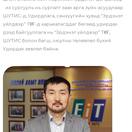
их сургууль нь сургалт заах арга зүйн асуудлаар
ШУТИС-д, Удирдлага, санхүүгийн хувьд “Эрдэнэт
үйлдвэр” ТӨҮГ-д харьяалагддаг бөгөөд удирдах
дээд байгууллага нь “Эрдэнэт үйлдвэр” ТӨҮГ,
ШУТИС болон багш, оюутны төлөөлөл бүхий
Удирдах зөвлөл байна.