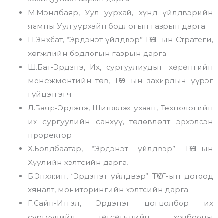
М.Мэндбаяр, Уул уурхай, хүнд үйлдвэрийн
яамны Уул уурхайн бодлогын газрын дарга
П.Энхбат, “Эрдэнэт үйлдвэр” ТӨҮГ-ын Стратеги,
хөгжлийн бодлогын газрын дарга
Ш.Бат-Эрдэнэ, Их, сургуулиудын хөрөнгийн
менежментийн төв, ТӨҮГ-ын захирлын үүрэг
гүйцэтгэгч
Л.Баяр-Эрдэнэ, Шинжлэх ухаан, Технологийн
их сургуулийн санхүү, төлөвлөлт эрхэлсэн
проректор
Х.Болдбаатар, “Эрдэнэт үйлдвэр” ТӨҮГ-ын
Хуулийн хэлтсийн дарга,
Б.Энхжин, “Эрдэнэт үйлдвэр” ТӨҮГ-ын дотоод
хяналт, мониторингийн хэлтсийн дарга
Г.Сайн-Итгэл, Эрдэнэт цогцолбор их
сургуулийн төгсөгчдийн холбооны