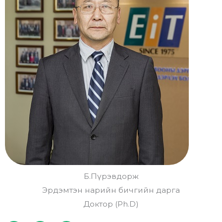
a
l
r
o
e
a
-
d
a
l
t
Б.Пүрэвдорж
Эрдэмтэн нарийн бичгийн дарга
Доктор (Ph.D)