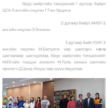
Яруу найргийн тэмцээний 1 дүгээр байрт
ЦСА-3 ангийн оюутан Г.Ган-Эрдэнэ
2 дугаар байрт АМБТ-2
ангийн оюутан Э.Энхжин
3 дугаар байт УУАТ-3
ангийн оюутан М.Баттулга нар шалгарч мөнгөн
шагналаар шагнууллаа. Яруу найргийн тэмцээнийг
МЗЭ-ийн гишүүн зохиолч М.Толя, номын сангийн
эрхлэгч Д.Цэнд-Аюуш нар шүүн явууллаа.