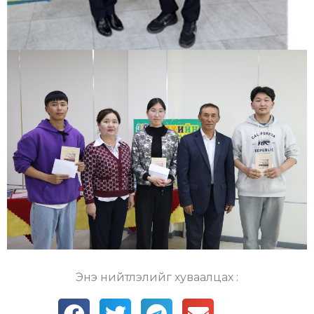
Энэ нийтлэлийг хуваалцах :