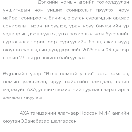
Дэлхийн номын өдрийг тохиолдуулан
уншигчдын ном унших сонирхлыг төрүүлэх, яруу
найраг сонирхогч, бичигч, оюутан сурагчдын авъяас
сонирхлыг нээн илрүүлэх, уран яруу бичлэгийн ур
чадварыг дээшлүүлэх, утга зохиолын ном бүтээлийг
сурталчлах зорилгоор сургуулийн багш, ажилтнууд
оюутан сурагчдын дунд өдөрлөгийг 2025 оны 04 дүгээр
сарын 23-ны өдөр зохион байгууллаа.
Өдөрлөгийн үеэр “Өглөөг номтой угтая” арга хэмжээ,
номын үзэсгэлэн, яруу найргийн тэмцээн, танин
мэдэхүйн АХА, уншигч зохиогчийн уулзалт зэрэг арга
хэмжээг явуулсан.
АХА тэмцээний ялагчаар Коосэн МИ-1 ангийн
оюутан З.Занабазар шалгарсан.