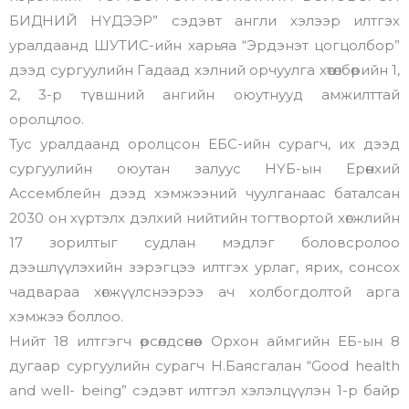
БИДНИЙ НҮДЭЭР” сэдэвт англи хэлээр илтгэх
уралдаанд ШУТИС-ийн харьяа “Эрдэнэт цогцолбор”
дээд сургуулийн Гадаад хэлний орчуулга хөтөлбөрийн 1,
2, 3-р түвшний ангийн оюутнууд амжилттай
оролцлоо.
Тус уралдаанд оролцсон ЕБС-ийн сурагч, их дээд
сургуулийн оюутан залуус НҮБ-ын Ерөнхий
Ассемблейн дээд хэмжээний чуулганаас баталсан
2030 он хүртэлх дэлхий нийтийн тогтвортой хөгжлийн
17 зорилтыг судлан мэдлэг боловсролоо
дээшлүүлэхийн зэрэгцээ илтгэх урлаг, ярих, сонсох
чадвараа хөгжүүлснээрээ ач холбогдолтой арга
хэмжээ боллоо.
Нийт 18 илтгэгч өрсөлдсөнөөс Орхон аймгийн ЕБ-ын 8
дугаар сургуулийн сурагч Н.Баясгалан “Good health
and well- being” cэдэвт илтгэл хэлэлцүүлэн 1-р байр