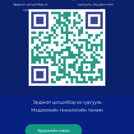
Эрдэнэт цогцолбор их
сургууль, Шуудангийн
сургууль
хайрцаг-985
Эрдэнэт цогцолбор их сургууль
Мэдээллийн технологийн тэнхим
Эрдмийн овоо