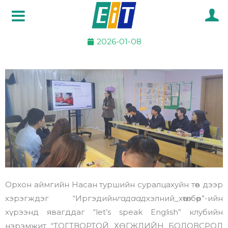
Skip
to
content
2026-01-08
Орхон аймгийн Насан туршийн суралцахуйн төв дээр
хэрэгждэг “Иргэдийн
гадаад
хэлний_хөтөлбөр”-ийн
хүрээнд явагддаг “let’s speak English” клубийн
нэрэмжит “ТОГТВОРТОЙ ХӨГЖЛИЙН БОЛОВСРОЛ