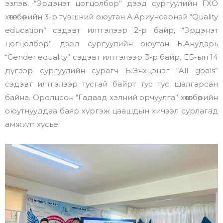
эзлэв. “Эрдэнэт цогцолбор” дээд сургуулийн ГХО
хөтөлбөрийн 3-р түвшний оюутан А.Ариунсарнай “Quality
education” сэдэвт илтгэлээр 2-р байр, “Эрдэнэт
цогцолбор” дээд сургуулийн оюутан Б.Анударь
“Gender equality” cэдэвт илтгэлээр 3-р байр, ЕБ-ын 14
дүгээр сургуулийн сурагч Б.Энхцэцэг “All goals”
cэдэвт илтгэлээр тусгай байрт тус тус шалгарсан
байна. Оролцсон “Гадаад хэлний орчуулга” хөтөлбөрийн
оюутнууддаа баяр хүргэж цаашдын хичээл сурлагад
амжилт хүсье.