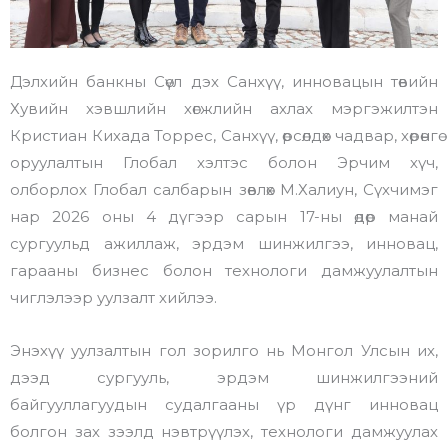
Дэлхийн банкны Сөүл дэх Санхүү, инновацын төвийн
Хувийн хэвшлийн хөгжлийн ахлах мэргэжилтэн
Кристиан Кихада Торрес, Санхүү, өрсөлдөх чадвар, хөрөнгө
оруулалтын Глобал хэлтэс болон Эрчим хүч,
олборлох Глобал салбарын зөвлөх М.Халиун, Сүхчимэг
нар 2026 оны 4 дүгээр сарын 17-ны өдөр манай
сургуульд ажиллаж, эрдэм шинжилгээ, инновац,
гарааны бизнес болон технологи дамжуулалтын
чиглэлээр уулзалт хийлээ.
Энэхүү уулзалтын гол зорилго нь Монгол Улсын их,
дээд сургууль, эрдэм шинжилгээний
байгууллагуудын судалгааны үр дүнг инновац
болгон зах зээлд нэвтрүүлэх, технологи дамжуулах