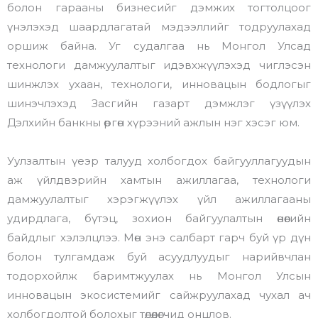
болон гарааны бизнесийг дэмжих тогтолцоог
үнэлэхэд шаардлагатай мэдээллийг тодруулахад
оршиж байна. Уг судалгаа нь Монгол Улсад
технологи дамжуулалтыг идэвхжүүлэхэд чиглэсэн
шинжлэх ухаан, технологи, инновацын бодлогыг
шинэчлэхэд Засгийн газарт дэмжлэг үзүүлэх
Дэлхийн банкны өргөн хүрээний ажлын нэг хэсэг юм.
Уулзалтын үеэр талууд холбогдох байгууллагуудын
аж үйлдвэрийн хамтын ажиллагаа, технологи
дамжуулалтыг хэрэгжүүлэх үйл ажиллагааны
удирдлага, бүтэц, зохион байгуулалтын өнөөгийн
байдлыг хэлэлцлээ. Мөн энэ салбарт гарч буй үр дүн
болон тулгамдаж буй асуудлуудыг нарийвчлан
тодорхойлж баримтжуулах нь Монгол Улсын
инновацын экосистемийг сайжруулахад чухал ач
холбогдолтой болохыг төлөөлөгчид онцлов.