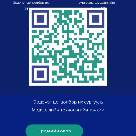
Эрдэнэт цогцолбор их
сургууль, Шуудангийн
сургууль
хайрцаг-985
Эрдэнэт цогцолбор их сургууль
Мэдээллийн технологийн тэнхим
Эрдмийн овоо