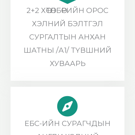
2+2 ХӨТӨЛБӨРИЙН ОРОС
ХЭЛНИЙ БЭЛТГЭЛ
СУРГАЛТЫН АНХАН
ШАТНЫ /А1/ ТҮВШНИЙ
ХУВААРЬ
ЕБС-ИЙН СУРАГЧДЫН