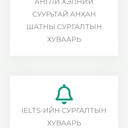
АНГЛИ ХЭЛНИЙ
СУУРьТАЙ АНХАН
ШАТНЫ СУРГАЛТЫН
ХУВААРЬ
IELTS-ИЙН СУРГАЛТЫН
ХУВААРЬ