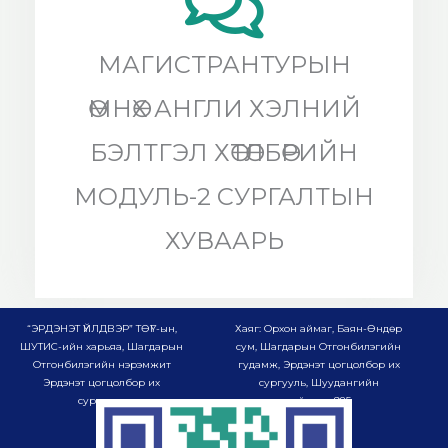
МАГИСТРАНТУРЫН
ӨМНӨХ АНГЛИ ХЭЛНИЙ
БЭЛТГЭЛ ХӨТӨЛБӨРИЙН
МОДУЛЬ-2 СУРГАЛТЫН
ХУВААРЬ
“ЭРДЭНЭТ ҮЙЛДВЭР” ТӨҮГ-ын,
Хаяг: Орхон аймаг, Баян-Өндөр
ШУТИС-ийн харьяа, Шагдарын
сум, Шагдарын Отгонбилэгийн
Отгонбилэгийн нэрэмжит
гудамж, Эрдэнэт цогцолбор их
Эрдэнэт цогцолбор их
сургууль, Шуудангийн
сургууль
хайрцаг-985