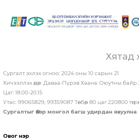
Skip
to
content
Хятад 
Сургалт эхлэх огноо: 2024 оны 10 сарын 21
Хичээллэх өдөр: Даваа-Пүрэв Хаана: Оюутны байр 
Цаг: 18.00-20.15
Утас: 99065829, 99359087 Төлбөр 80 цаг 220800 төгрө
Сургалтыг Өвөр монгол багш удирдан явуулна
Овог нэр