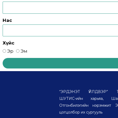
Нас
Хүйс
Эр
Эм
“ЭРДЭНЭТ ҮЙЛДВЭР” ТӨҮ
ШУТИС-ийн харьяа, Шаг
Отгонбилэгийн нэрэмжит Э
цогцолбор их сургууль