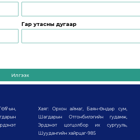
Гар утасны дугаар
Илгээх
Г-ын,
Хаяг: Орхон аймаг, Баян-Өндөр сум,
дарын
Шагдарын Отгонбилэгийн гудамж,
рдэнэт
Эрдэнэт цогцолбор их сургууль,
Шуудангийн хайрцаг-985