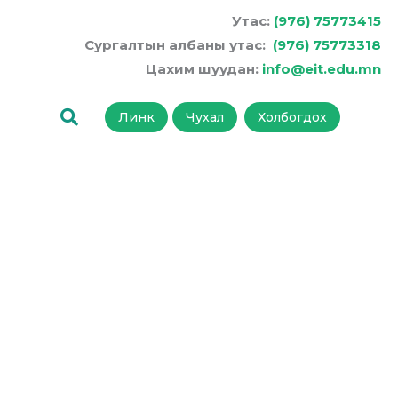
Утас:
(976) 75773415
Сургалтын албаны утас:
(976) 75773318
Цахим шуудан:
info@eit.edu.mn
Линк
Чухал
Холбогдох