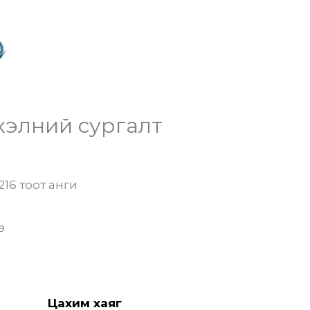
хэлний сургалт
216 тоот анги
г
Цахим хаяг