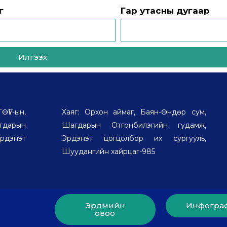
г
Гар утасны дугаар
Илгээх
Г-ын,
Хаяг: Орхон аймаг, Баян-Өндөр сум,
дарын
Шагдарын Отгонбилэгийн гудамж,
рдэнэт
Эрдэнэт цогцолбор их сургууль,
Шуудангийн хайрцаг-985
Эрдмийн
Инфогра
овоо