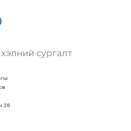
 хэлний сургалт
агш
өн
н 28