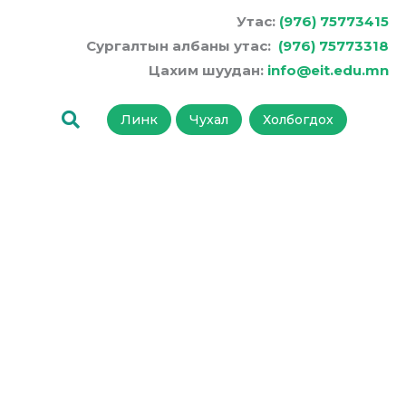
Утас:
(976) 75773415
Сургалтын албаны утас:
(976) 75773318
Цахим шуудан:
info@eit.edu.mn
Линк
Чухал
Холбогдох