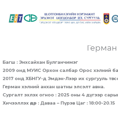
Skip
to
content
Герман
Багш : Энхсайхан Булганчимэг
2009 онд МУИС Орхон салбар Орос хэлний б
2017 онд ХБНГУ-д Эмдэн-Лээр их сургууль төгсс
Герман хэлний анхан шатны элсэлт авна.
Сургалт эхлэх огноо : 2025 оны 4 дүгээр сары
Хичээллэх өдөр : Даваа – Пүрэв Цаг : 18:00-20.15