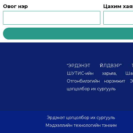
Овог нэр
Цахим хая
“ЭРДЭНЭТ ҮЙЛДВЭР” ТӨҮ
ШУТИС-ийн харьяа, Шаг
Отгонбилэгийн нэрэмжит Э
цогцолбор их сургууль
Эрдэнэт цогцолбор их сургууль
Мэдээллийн технологийн тэнхим