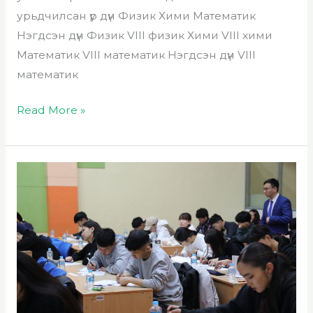
урьдчилсан үр дүн Физик Хими Математик
Нэгдсэн дүн Физик VIII физик Хими VIII хими
Математик VIII математик Нэгдсэн дүн VIII
математик
Read More »
11-
р
олимпиадын
10-
р
ангийн
урьдчилсан
дүн