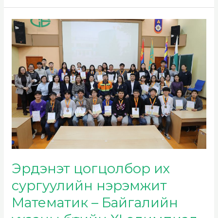
Эрдэнэт
цогцолбор
их
сургуулийн
нэрэмжит
Математик
–
Байгалийн
ухааны
бүсийн
XI
Эрдэнэт цогцолбор их
олимпиад
сургуулийн нэрэмжит
боллоо
Математик – Байгалийн