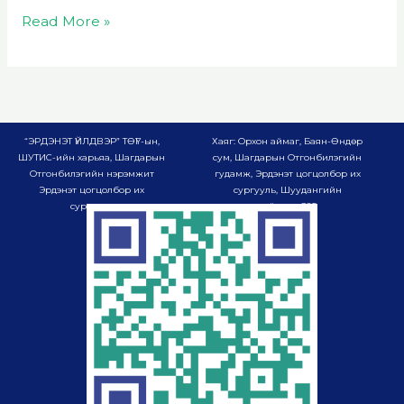
Read More »
“ЭРДЭНЭТ ҮЙЛДВЭР” ТӨҮГ-ын,
Хаяг: Орхон аймаг, Баян-Өндөр
ШУТИС-ийн харьяа, Шагдарын
сум, Шагдарын Отгонбилэгийн
Отгонбилэгийн нэрэмжит
гудамж, Эрдэнэт цогцолбор их
Эрдэнэт цогцолбор их
сургууль, Шуудангийн
сургууль
хайрцаг-985