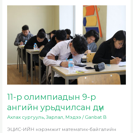
11-
р
олимпиадын
9-
р
ангийн
урьдчилсан
дүн
11-р олимпиадын 9-р
ангийн урьдчилсан дүн
Ахлах сургууль
,
Зарлал
,
Мэдээ
/
Ganbat B
ЭЦИС-ИЙН нэрэмжит математик-байгалийн