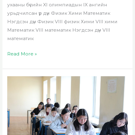
ухааны бүсийн XI олимпиадын IX ангийн
урьдчилсан үр дүн Физик Хими Математик
Нэгдсэн дүн Физик VIII физик Хими VIII хими
Математик VIII математик Нэгдсэн дүн VIII
математик
Read More »
11-
р
олимпиадын
8-
р
ангийн
урьдчилсан