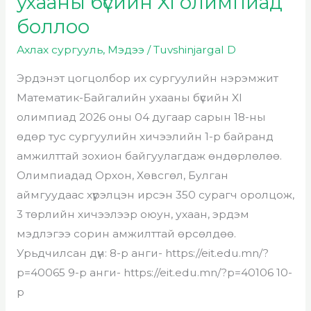
ухааны бүсийн XI олимпиад
боллоо
Ахлах сургууль
,
Мэдээ
/
Tuvshinjargal D
Эрдэнэт цогцолбор их сургуулийн нэрэмжит
Математик-Байгалийн ухааны бүсийн XI
олимпиад 2026 оны 04 дугаар сарын 18-ны
өдөр тус сургуулийн хичээлийн 1-р байранд
амжилттай зохион байгуулагдаж өндөрлөлөө.
Олимпиадад Орхон, Хөвсгөл, Булган
аймгуудаас хүрэлцэн ирсэн 350 сурагч оролцож,
3 төрлийн хичээлээр оюун, ухаан, эрдэм
мэдлэгээ сорин амжилттай өрсөлдөө.
Урьдчилсан дүн: 8-р анги- https://eit.edu.mn/?
p=40065 9-р анги- https://eit.edu.mn/?p=40106 10-
р