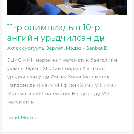
11-р олимпиадын 10-р
ангийн урьдчилсан дүн
Ахлах сургууль
,
Зарлал
,
Мэдээ
/
Ganbat B
ЭЦИС-ИЙН нэрэмжит математик-байгалийн
ухааны бүсийн XI олимпиадын X ангийн
урьдчилсан үр дүн Физик Хими Математик
Нэгдсэн дүн Физик VIII физик Хими VIII хими
Математик VIII математик Нэгдсэн дүн VIII
математик
Read More »