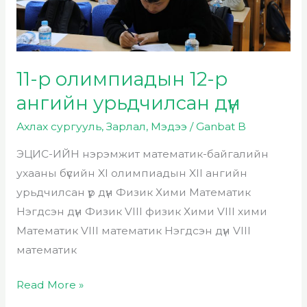
ангийн
урьдчилсан
дүн
11-р олимпиадын 12-р
ангийн урьдчилсан дүн
Ахлах сургууль
,
Зарлал
,
Мэдээ
/
Ganbat B
ЭЦИС-ИЙН нэрэмжит математик-байгалийн
ухааны бүсийн XI олимпиадын XII ангийн
урьдчилсан үр дүн Физик Хими Математик
Нэгдсэн дүн Физик VIII физик Хими VIII хими
Математик VIII математик Нэгдсэн дүн VIII
математик
Read More »