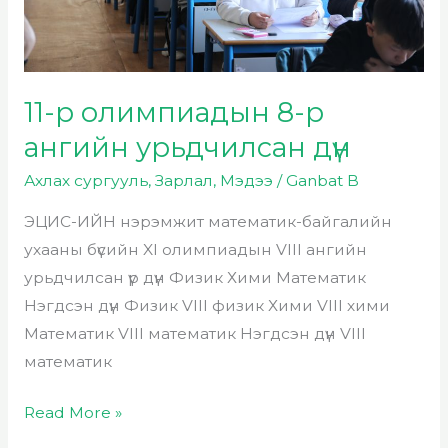
дүн
11-р олимпиадын 8-р
ангийн урьдчилсан дүн
Ахлах сургууль
,
Зарлал
,
Мэдээ
/
Ganbat B
ЭЦИС-ИЙН нэрэмжит математик-байгалийн
ухааны бүсийн XI олимпиадын VIII ангийн
урьдчилсан үр дүн Физик Хими Математик
Нэгдсэн дүн Физик VIII физик Хими VIII хими
Математик VIII математик Нэгдсэн дүн VIII
математик
Read More »