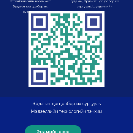
Отгонбилэгийн нэрэмжит
гудамж, Эрдэнэт цогцолбор их
Эрдэнэт цогцолбор их
сургууль, Шуудангийн
сургууль
хайрцаг-985
Эрдэнэт цогцолбор их сургууль
Мэдээллийн технологийн тэнхим
Эрдмийн овоо