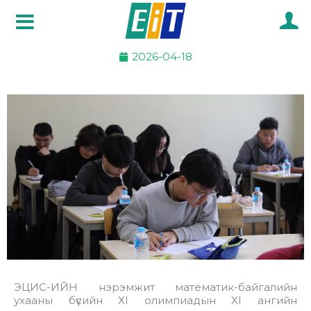
Skip
to
content
2026-04-18
ЭЦИС-ИЙН нэрэмжит математик-байгалийн
ухааны бүсийн XI олимпиадын XI ангийн