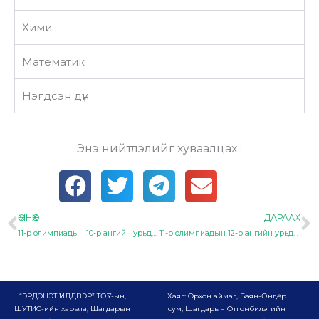
Хими
Математик
Нэгдсэн дүн
Энэ нийтлэлийг хуваалцах :
ӨМНӨХ
ДАРААХ
Prev
N
11-р олимпиадын 10-р ангийн урьдчилсан дүн
11-р олимпиадын 12-р ангийн урьдчилсан дүн
“ЭРДЭНЭТ ҮЙЛДВЭР” ТӨҮГ-ын,
Хаяг: Орхон аймаг, Баян-Өндөр
ШУТИС-ийн харьяа, Шагдарын
сум, Шагдарын Отгонбилэгийн