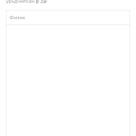
урьдчилсан үр дүн
Физик