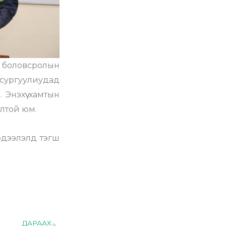
боловсролын
сургуулиудад
Энэхүү хамтын
олтой юм.
эдээлэлд тэгш
ДАРААХ