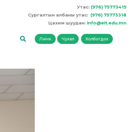
Утас:
(976) 75773415
Сургалтын албаны утас:
(976) 75773318
Цахим шуудан:
info@eit.edu.mn
Линк
Чухал
Холбогдох