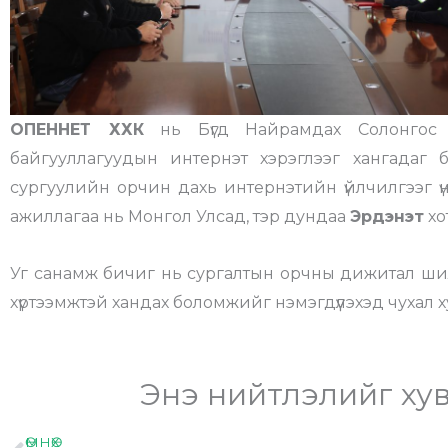
ОПЕННЕТ ХХК
нь Бүгд Найрамдах Солонго
байгууллагуудын интернэт хэрэглээг хангада
сургуулийн орчин дахь интернэтийн үйлчилгээг үн
ажиллагаа нь Монгол Улсад, тэр дундаа
Эрдэнэт
хо
Уг санамж бичиг нь сургалтын орчны дижитал ши
хүртээмжтэй хандах боломжийг нэмэгдүүлэхэд чухал 
Энэ нийтлэлийг хув
ӨМНӨХ