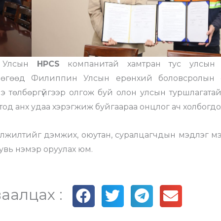
с Улсын
НРСS
компанитай хамтран тус улсын 
г бөгөөд Филиппин Улсын ерөнхий боловсролын 
э төлбөргүйгээр олгож буй олон улсын туршлагатай. 
тод анх удаа хэрэгжиж буйгаараа онцлог ач холбогд
лжилтийг дэмжих, оюутан, суралцагчдын мэдлэг м
хувь нэмэр оруулах юм.
аалцах :