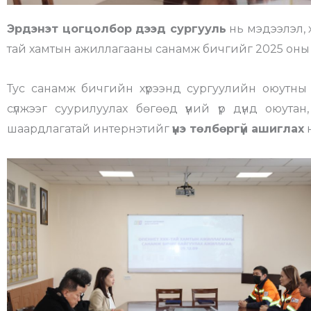
Эрдэнэт цогцолбор дээд сургууль
нь мэдээлэл, 
тай хамтын ажиллагааны санамж бичгийг 2025 оны 1
Тус санамж бичгийн хүрээнд сургуулийн оюутны
сүлжээг суурилуулах бөгөөд үүний үр дүнд оюут
шаардлагатай интернэтийг
үнэ төлбөргүй ашиглах
н