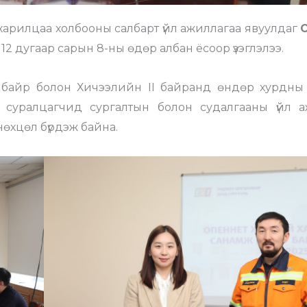
харилцаа холбооны салбарт үйл ажиллагаа явуулдаг
2 дугаар сарын 8-ны өдөр албан ёсоор үзэглэлээ.
 байр болон Хичээлийн II байранд өндөр хурдны
ан, суралцагчид сургалтын болон судалгааны үйл 
өхцөл бүрдэж байна.