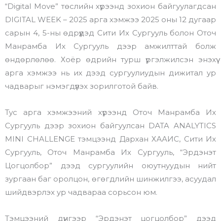
“Digital Move” төслийн хүрээнд зохион байгуулагдсан
DIGITAL WEEK – 2025 арга хэмжээ 2025 оны 12 дугаар
сарын 4, 5-ны өдрүүдэд Сити Их Сургууль болон Оточ
Манрамба Их Сургууль дээр амжилттай болж
өндөрлөлөө. Хоёр өдрийн турш үргэлжилсэн энэхүү
арга хэмжээ нь их дээд сургуулиудын дижитал ур
чадварыг нэмэгдүүлэх зорилготой байв.
Тус арга хэмжээний хүрээнд Оточ Манрамба Их
Сургууль дээр зохион байгуулсан DATA ANALYTICS
MINI CHALLENGE тэмцээнд Дархан ХААИС, Сити Их
Сургууль, Оточ Манрамба Их Сургууль, “Эрдэнэт
Цогцолбор” дээд сургуулийн оюутнуудын нийт
зургаан баг оролцон, өгөгдлийн шинжилгээ, асуудал
шийдвэрлэх ур чадвараа сорьсон юм.
Тэмцээний дүнгээр “Эрдэнэт цогцолбор” дээд