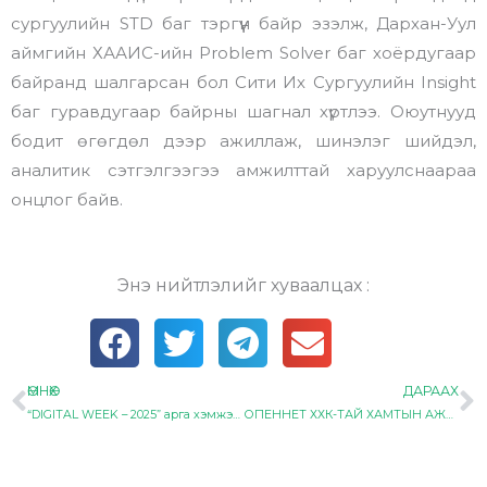
сургуулийн STD баг тэргүүн байр эзэлж, Дархан-Уул
аймгийн ХААИС-ийн Problem Solver баг хоёрдугаар
байранд шалгарсан бол Сити Их Сургуулийн Insight
баг гуравдугаар байрны шагнал хүртлээ. Оюутнууд
бодит өгөгдөл дээр ажиллаж, шинэлэг шийдэл,
аналитик сэтгэлгээгээ амжилттай харуулснаараа
онцлог байв.
Энэ нийтлэлийг хуваалцах :
ӨМНӨХ
ДАРААХ
Prev
N
“DIGITAL WEEK – 2025” арга хэмжээ амжилттай зохион байгуулагдлаа
ОПЕННЕТ ХХК-ТАЙ ХАМТЫН АЖИЛЛАГААНЫ САНАМЖ БИЧИГ ҮЗЭГЛЭЛЭЭ