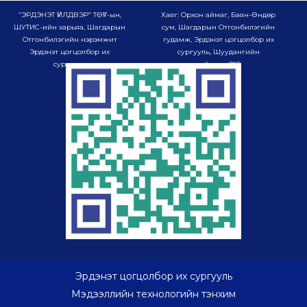
“ЭРДЭНЭТ ҮЙЛДВЭР” ТӨҮГ-ын,
Хаяг: Орхон аймаг, Баян-Өндөр
ШУТИС-ийн харьяа, Шагдарын
сум, Шагдарын Отгонбилэгийн
Отгонбилэгийн нэрэмжит
гудамж, Эрдэнэт цогцолбор их
Эрдэнэт цогцолбор их
сургууль, Шуудангийн
сургууль
хайрцаг-985
Эрдэнэт цогцолбор их сургууль
Мэдээллийн технологийн тэнхим