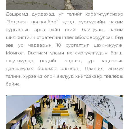
Дашрамд дурдахад, уг төслийг хэрэгжүүлснээр
“Эрдэнэт цогцолбор” дээд сургуулийн цахим
сургалтын арга зүйн төвийг байгуулж, цахим
шилжилтийн стратегийн төлөвлөгөө боловсруулсан бөгөөд
зөөлөн ур чадварын 10 сургалтыг цахимжуулж,
Монгол, Вьетнам улсын их сургуулиудын багш,
оюутнуудад өөрсдийн мэдлэг, ур чадварыг
дээшлүүлэх боломж олгосон. Цаашид энэхүү
төслийн хүрээнд олон ажлууд хийгдэхээр төлөвлөгдөж
байна