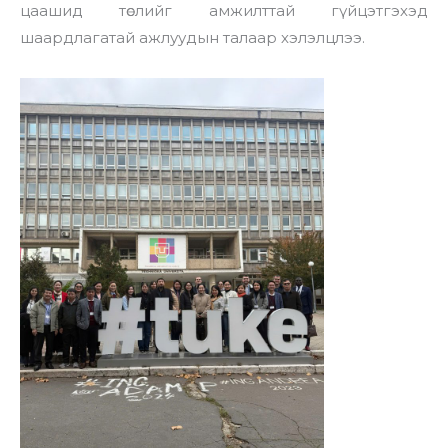
цаашид төслийг амжилттай гүйцэтгэхэд
шаардлагатай ажлуудын талаар хэлэлцлээ.