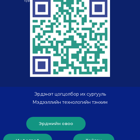
сургууль
хайрцаг-985
Эрдэнэт цогцолбор их сургууль
Мэдээллийн технологийн тэнхим
Эрдмийн овоо