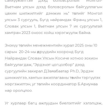
санхүүжилттэй дээд боловсролын “Монгол-
Вьетнам улсын дээд боловсролын байгууллагын
цахим шилжилтийг дэмжих нь” төслийг Монгол
улсын 3 сургууль, Бүгд найрамдах Франц улсын 1,
Словак улсын 1, Вьетнам улсын 7 их сургуультай
хамтран 2023 оноос хойш хэрэгжүүлж байна.
Энэхүү төслийн менежментийн хурал 2025 оны 10
сарын 20-24-ны өдрүүдийн хооронд Бүгд
Найрамдах Словак Улсын Косиче хотноо зохион
байгуулагдаж, “Эрдэнэт цогцолбор” дээд
сургуулийн захирал Д.Заяабаатар Ph.D, Эрдэм
шинжилгээ, хамтын ажиллагааны төвийн тэргүүлэх
мэргэжилтэн, уг төслийн координатор Б.Ариумаа
нар оролцлоо.
Уг хурлаар багц ажлуудын биелэлтийг хэлэлцэж,