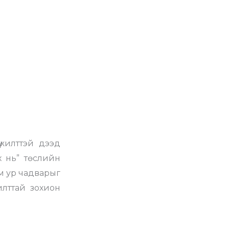
жилттэй дээд
 нь” төслийн
им ур чадварыг
илттай зохион