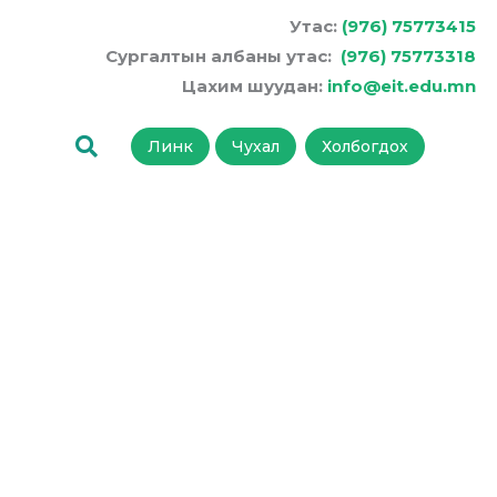
Утас:
(976) 75773415
Сургалтын албаны утас:
(976) 75773318
Цахим шуудан:
info@eit.edu.mn
Линк
Чухал
Холбогдох