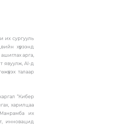
и их сургууль
вийн хүрээнд
ашиглах арга,
т явуулж, AI-д
жүүлэх талаар
жаргал “Кибер
гах, харилцаа
 Манрамба их
лт, инновацид