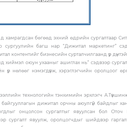
ид хамрагдсан бөгөөд эхний өдрийн сургалтаар Сит
р сургуулийн багш нар “Дижитал маркетинг” сэд
тал контентийг бизнесийн сурталчилгаанд үр дүнтэй 
аанд хиймэл оюун ухааныг ашиглах нь” сэдвээр сургал
үр нөлөөг нэмэгдүүлж, хэрэглэгчийн оролцоог өргө
ээллийн технологийн тэнхимийн эрхлэгч А.Түвшин
, байгууллагын дижитал орчны аюулгүй байдлыг хан
лбогдлыг онцолсон сургалтыг явуулсан бол Оточ
вээр сургалт явуулж, оролцогчдыг шийдвэр гарга