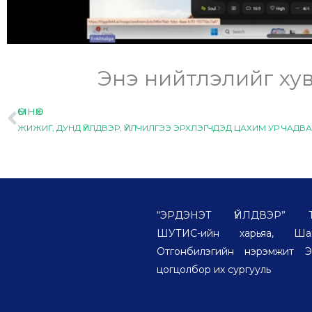
Энэ нийтлэлийг хув
ӨМНӨХ
Prev
“ЭРДЭНЭТ ҮЙЛДВЭР” ТӨҮ
ШУТИС-ийн харьяа, Шаг
Отгонбилэгийн нэрэмжит Э
цогцолбор их сургууль