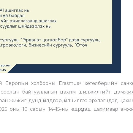
й Европын холбооны Erasmus+ хөтөлбөрийн санхүү
всролын байгууллагын цахим шилжилтийг дэмжих
тран жижиг, дунд үйлдвэр, үйлчилгээ эрхлэгчдэд цах
2025 оны 10 сарын 14–15-ны өдрүүдэд цахимаар амж