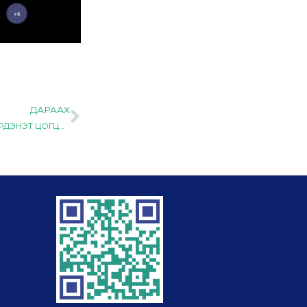
ДАРААХ
Next
“Баяжуулагч 2025” шилжин явах цомын 4 төрөлт тэмцээнд “ЭРДЭНЭТ ЦОГЦОЛБОР” дээд сургуулийн баг амжилттай оролцлоо.