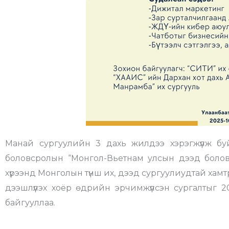
Манай сургуулийн 3 дахь жилдээ хэрэгжүүлж бу
боловсролын “Монгол-Вьетнам улсын дээд боло
хүрээнд Монголын түнш их, дээд сургуулиудтай хам
дээшлүүлэх хоёр өдрийн эрчимжүүлсэн сургалтыг 
байгууллаа.