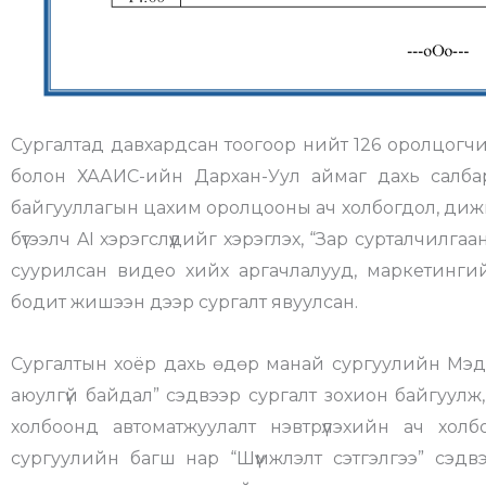
Сургалтад давхардсан тоогоор нийт 126 оролцогч
болон ХААИС-ийн Дархан-Уул аймаг дахь салба
байгууллагын цахим оролцооны ач холбогдол, дижи
бүтээлч AI хэрэгслүүдийг хэрэглэх, “Зар сурталчилг
суурилсан видео хийх аргачлалууд, маркетингийн 
бодит жишээн дээр сургалт явуулсан.
Сургалтын хоёр дахь өдөр манай сургуулийн Мэд
аюулгүй байдал” сэдвээр сургалт зохион байгуулж
холбоонд автоматжуулалт нэвтрүүлэхийн ач хо
сургуулийн багш нар “Шүүмжлэлт сэтгэлгээ” сэд