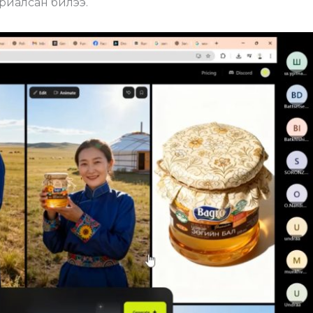
уриалсан билээ.