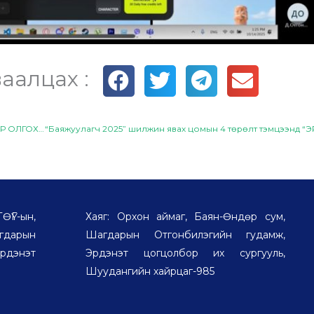
аалцах :
ЖИЖИГ, ДУНД ҮЙЛДВЭР, ҮЙЛЧИЛГЭЭ ЭРХЛЭГЧДЭД ЦАХИМ УР ЧАДВАР ОЛГОХ СУРГАЛТ ЗОХИОН БАЙГУУЛЛАА
Г-ын,
Хаяг: Орхон аймаг, Баян-Өндөр сум,
дарын
Шагдарын Отгонбилэгийн гудамж,
рдэнэт
Эрдэнэт цогцолбор их сургууль,
Шуудангийн хайрцаг-985