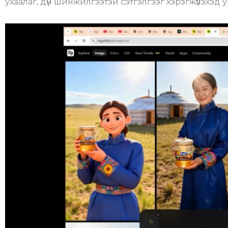
ухаалаг, дүн шинжилгээтэй сэтгэлгээг хэрэгжүүлэхэд 