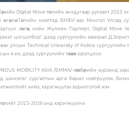
рийн Digital Move төслийн анхдугаар уулзалт 2023 о
нгөрлөө. Төслийн нээлтэд БНФУ-аас Монгол Улсад суу
ргүүн зөвлөх, ноён Жулиен Пауперт, Digital Move тө
энэт цогцолбор” дээд сургуулийн захирал Д.Зориг
ак улсын Technical University of Košice сургуулийн төл
ын 4 их, дээд сургуулийн төлөөлөл оролцлоо.
NDUS MOBILITY ASIA /EMMA/ хөтөлбөрийн хүрээнд хэрэ
дад шинэлэг сургалтын арга барил нэвтрүүлэх, бизн
 шилжилтийг хийх, хэрэгжүүлэх зорилготой юм.
төслийг 2023-2026 онд хэрэгжүүлнэ.