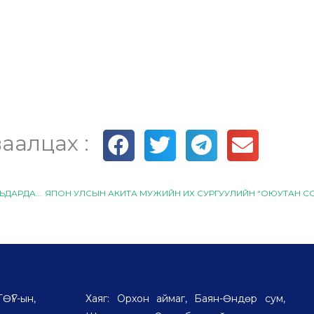
аалцах :
“ЭРДЭНЭТ ЦОГЦОЛБОР” ДЭЭД СУРГУУЛИЙН ДОТУУР БАЙРАНД АМЬДАРДАГ ОЮУТНЫ ДУНД “МИНИЙ ӨРӨӨНИЙ НОМЫН САН” СЭДЭВТ ТӨСӨЛ ШАЛГАРУУЛАХ УРАЛДААН ЗОХИОН ЯВУУЛЛАА
Г-ын,
Хаяг: Орхон аймаг, Баян-Өндөр сум,