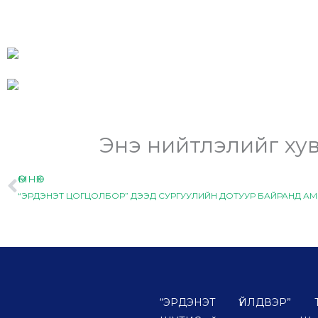
Энэ нийтлэлийг хув
ӨМНӨХ
Prev
“ЭРДЭНЭТ ҮЙЛДВЭР” ТӨҮ