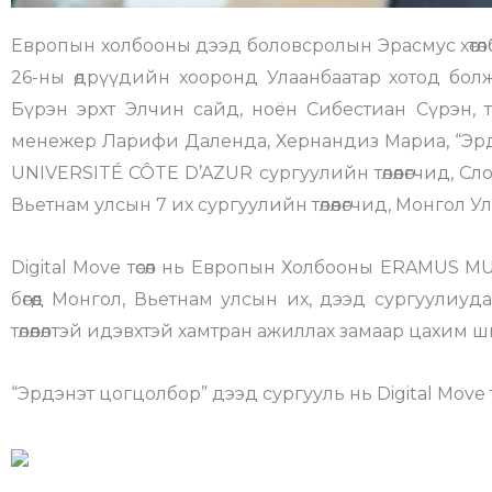
Европын холбооны дээд боловсролын Эрасмус хөтөлбө
26-ны өдрүүдийн хооронд Улаанбаатар хотод болж ө
Бүрэн эрхт Элчин сайд, ноён Сибестиан Сүрэн, тэ
менежер Ларифи Даленда, Хернандиз Мариа, “Эрд
UNIVERSITÉ CÔTE D’AZUR сургуулийн төлөөлөгчид, Слов
Вьетнам улсын 7 их сургуулийн төлөөлөгчид, Монгол Улс
Digital Move төсөл нь Европын Холбооны ERAMUS MU
бөгөөд Монгол, Вьетнам улсын их, дээд сургуулиу
төлөөлөлтэй идэвхтэй хамтран ажиллах замаар цахим
“Эрдэнэт цогцолбор” дээд сургууль нь Digital Move 