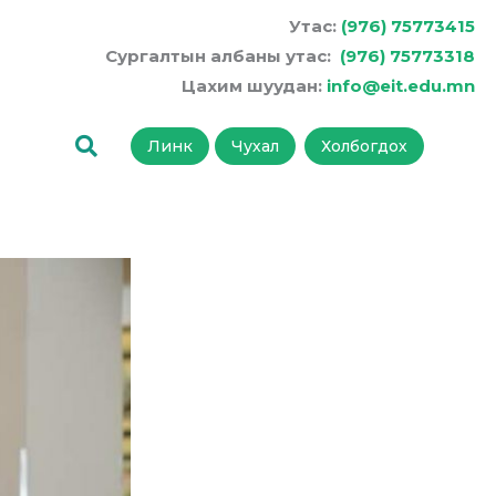
Утас:
(976) 75773415
Сургалтын албаны утас:
(976) 75773318
Цахим шуудан:
info@eit.edu.mn
Линк
Чухал
Холбогдох