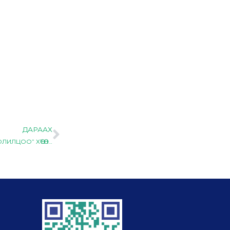
ДАРААХ
Next
ЯПОН УЛСЫН АКИТА МУЖИЙН ИХ СУРГУУЛИЙН “ОЮУТАН СОЛИЛЦОО” ХӨТӨЛБӨРТ ХАМРАГДАХ ОЮУТНУУД ЯПОН УЛСЫГ ЗОРИХОД БЭЛЭН БОЛЛОО.