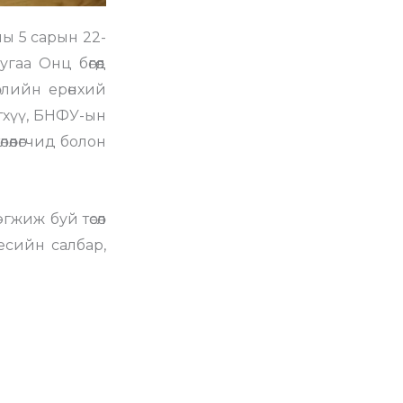
ны 5 сарын 22-
гаа Онц бөгөөд
слийн ерөнхий
тхүү, БНФУ-ын
өөлөгчид болон
гжиж буй төсөл
есийн салбар,