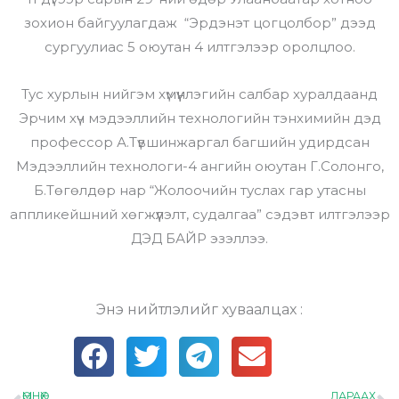
зохион байгуулагдаж “Эрдэнэт цогцолбор” дээд
сургуулиас 5 оюутан 4 илтгэлээр оролцлоо.
Тус хурлын нийгэм хүмүүнлэгийн салбар хуралдаанд
Эрчим хүч мэдээллийн технологийн тэнхимийн дэд
профессор А.Түвшинжаргал багшийн удирдсан
Мэдээллийн технологи-4 ангийн оюутан Г.Солонго,
Б.Төгөлдөр нар “Жолоочийн туслах гар утасны
аппликейшний хөгжүүлэлт, судалгаа” сэдэвт илтгэлээр
ДЭД БАЙР эзэллээ.
Энэ нийтлэлийг хуваалцах :
ӨМНӨХ
ДАРААХ