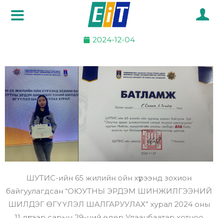
Skip
to
content
2024-12-04
ШУТИС-ийн 65 жилийн ойн хүрээнд зохион
байгуулагдсан “ОЮУТНЫ ЭРДЭМ ШИНЖИЛГЭЭНИЙ
ШИЛДЭГ ӨГҮҮЛЭЛ ШАЛГАРУУЛАХ” хурал 2024 оны
11 дүгээр сарын 29-ний өдөр Улаанбаатар хотноо