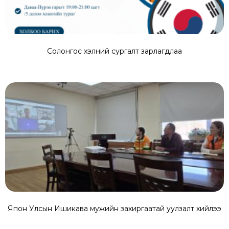
Солонгос хэлний сургалт зарлагдлаа
Япон Улсын Ишикава мужийн захиргаатай уулзалт хийлээ