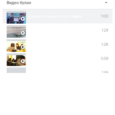
Видео булан
1:00
Уурхайн машин тоног төхөөрөмж
1:29
Уул уурхайн ашиглалтын технологи
1:28
Нягтлан бодох бүртгэл
0:59
Металурги, металын технологи
1:59
Үйлдвэрлэлийн менежмент
2:27
Гадаад хэлний орчуулга
0:56
Ашигт малтмал баяжуулалтын технологи