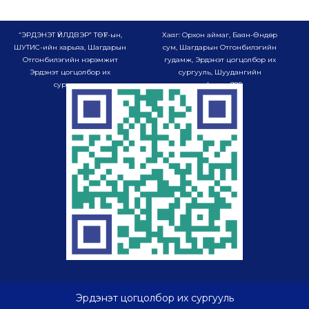
0:44
Авто Инженерчлэл
“ЭРДЭНЭТ ҮЙЛДВЭР” ТӨҮГ-ын,
Хаяг: Орхон аймаг, Баян-Өндөр
1:25
Мэдээллийн технологи
ШУТИС-ийн харьяа, Шагдарын
сум, Шагдарын Отгонбилэгийн
Отгонбилэгийн нэрэмжит
гудамж, Эрдэнэт цогцолбор их
Эрдэнэт цогцолбор их
сургууль, Шуудангийн
1:26
Уурхайн цахилгаан тоног төхөөрөмжийн ашиглалт
сургууль
хайрцаг-985
1:04
Цахилгаан системийн автоматжуулалт
3:26
Хамтарсан хөтөлбөр
1:25
Сургуулийн танилцуулга 2024 04
2:35
"Оюу Толгой" хамтарсан хөтөлбөр
1:30
Элсэлтийн танилцуулга
Эрдэнэт цогцолбор их сургууль
17:14
ЧМТ ISO 9001-2015