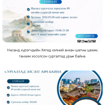
Насанд хүрэгчдийн Хятад хэлний анхан шатны цахим,
танхим хосолсон сургалтад урьж байна.