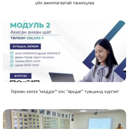
үйл ажиллагаатай танилцлаа
Герман хэлээ “мэддэг”-ээс “ярьдаг” түвшинд хүргэе!