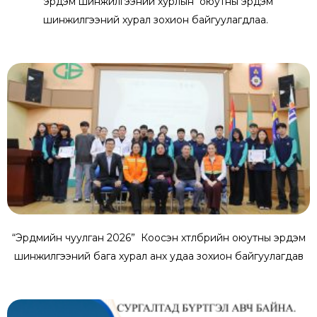
эрдэм шинжилгээний хурлын оюутны эрдэм
шинжилгээний хурал зохион байгуулагдлаа.
“Эрдмийн чуулган 2026” Коосэн хөтөлбөрийн оюутны эрдэм
шинжилгээний бага хурал анх удаа зохион байгуулагдав