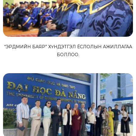
“ЭРДМИЙН БАЯР” ХҮНДЭТГЭЛ ЁСЛОЛЫН АЖИЛЛАГАА
БОЛЛОО.