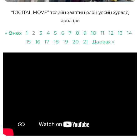
“DIGITAL MOVE” төслийн хаалтын олон улсын хуралд
оролцов
« Өмнөх
1
2
3
4
5
6
7
8
9
10
11
12
13
14
15
16
17
18
19
20
21
Дараах »