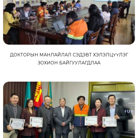
ДОКТОРЫН МАНЛАЙЛАЛ СЭДЭВТ ХЭЛЭЛЦҮҮЛЭГ
ЗОХИОН БАЙГУУЛАГДЛАА