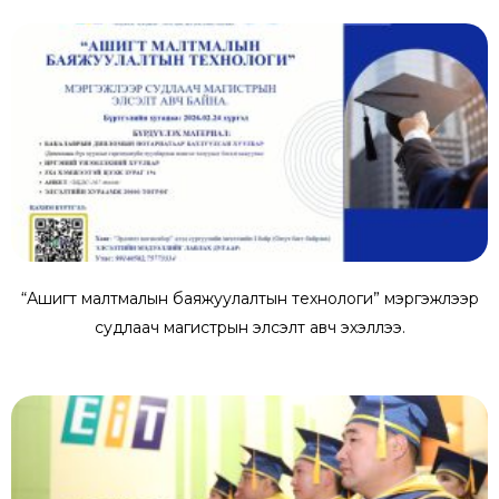
“Ашигт малтмалын баяжуулалтын технологи” мэргэжлээр
судлаач магистрын элсэлт авч эхэллээ.