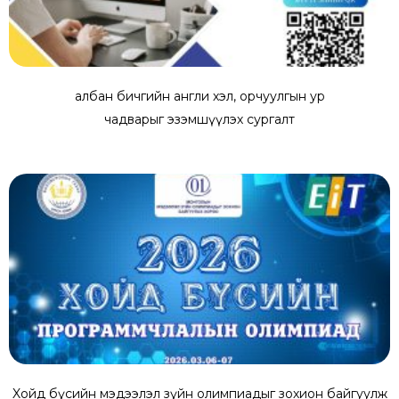
албан бичгийн англи хэл, орчуулгын ур
чадварыг эзэмшүүлэх сургалт
Xойд бүсийн мэдээлэл зүйн олимпиадыг зохион байгуулж